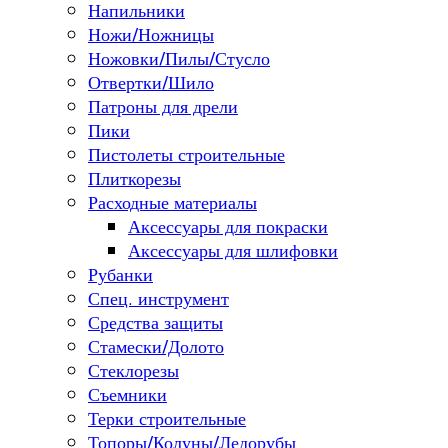
Напильники
Ножи/Ножницы
Ножовки/Пилы/Стусло
Отвертки/Шило
Патроны для дрели
Пики
Пистолеты строительные
Плиткорезы
Расходные материалы
Аксессуары для покраски
Аксессуары для шлифовки
Рубанки
Спец. инструмент
Средства защиты
Стамески/Долото
Стеклорезы
Съемники
Терки строительные
Топоры/Колуны/Ледорубы