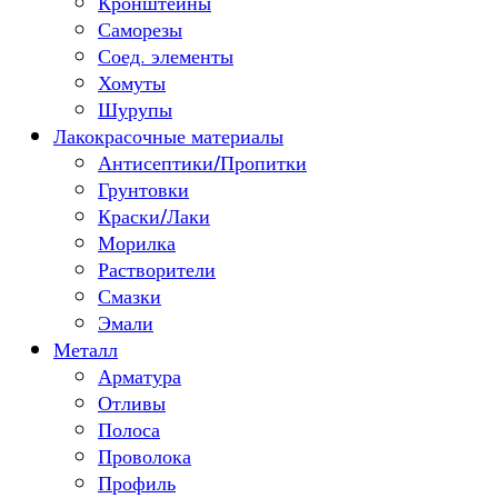
Кронштейны
Саморезы
Соед. элементы
Хомуты
Шурупы
Лакокрасочные материалы
Антисептики/Пропитки
Грунтовки
Краски/Лаки
Морилка
Растворители
Смазки
Эмали
Металл
Арматура
Отливы
Полоса
Проволока
Профиль