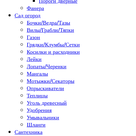
Пороги дверные
Фанера
Сад огород
Бочки/Ведра/Тазы
Вилы/Грабли/Тяпки
Газон
Грядки/Клумбы/Сетки
Косилки и расходники
Лейки
Лопаты/Черенки
Мангалы
Мотыжки/Секаторы
Опрыскиватели
Теплицы
Уголь древесный
Удобрения
Умывальники
Шланги
Сантехника