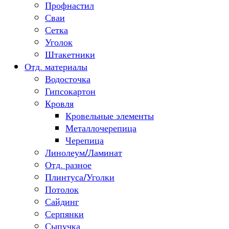
Профнастил
Сваи
Сетка
Уголок
Штакетники
Отд. материалы
Водосточка
Гипсокартон
Кровля
Кровельные элементы
Металлочерепица
Черепица
Линолеум/Ламинат
Отд. разное
Плинтуса/Уголки
Потолок
Сайдинг
Серпянки
Сыпучка