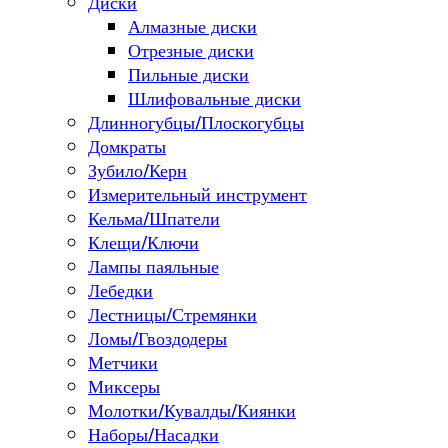
Диски
Алмазные диски
Отрезные диски
Пильные диски
Шлифовальные диски
Длинногубцы/Плоскогубцы
Домкраты
Зубило/Керн
Измерительный инструмент
Кельма/Шпатели
Клещи/Ключи
Лампы паяльные
Лебедки
Лестницы/Стремянки
Ломы/Гвоздодеры
Метчики
Миксеры
Молотки/Кувалды/Киянки
Наборы/Насадки