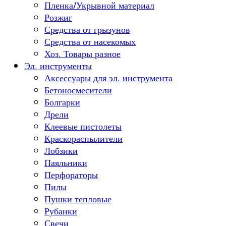
Пленка/Укрывной материал
Розжиг
Средства от грызунов
Средства от насекомых
Хоз. Товары разное
Эл. инструменты
Аксессуары для эл. инструмента
Бетоносмесители
Болгарки
Дрели
Клеевые пистолеты
Краскораспылители
Лобзики
Паяльники
Перфораторы
Пилы
Пушки тепловые
Рубанки
Свечи