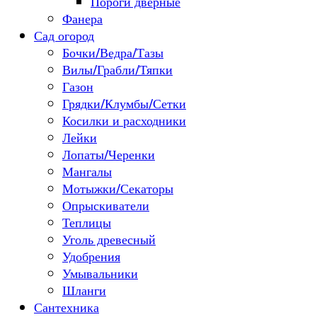
Пороги дверные
Фанера
Сад огород
Бочки/Ведра/Тазы
Вилы/Грабли/Тяпки
Газон
Грядки/Клумбы/Сетки
Косилки и расходники
Лейки
Лопаты/Черенки
Мангалы
Мотыжки/Секаторы
Опрыскиватели
Теплицы
Уголь древесный
Удобрения
Умывальники
Шланги
Сантехника