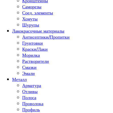
Кронштейны
Саморезы
Соед. элементы
Хомуты
Шурупы
Лакокрасочные материалы
Антисептики/Пропитки
Грунтовки
Краски/Лаки
Морилка
Растворители
Смазки
Эмали
Металл
Арматура
Отливы
Полоса
Проволока
Профиль