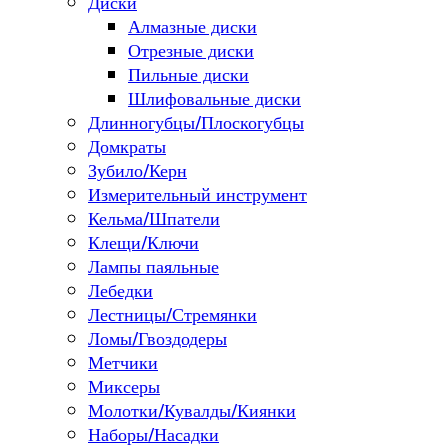
Диски
Алмазные диски
Отрезные диски
Пильные диски
Шлифовальные диски
Длинногубцы/Плоскогубцы
Домкраты
Зубило/Керн
Измерительный инструмент
Кельма/Шпатели
Клещи/Ключи
Лампы паяльные
Лебедки
Лестницы/Стремянки
Ломы/Гвоздодеры
Метчики
Миксеры
Молотки/Кувалды/Киянки
Наборы/Насадки