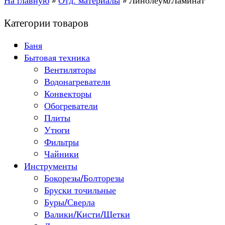
На главную
»
Отд. материалы
»
Линолеум/Ламинат
Категории товаров
Баня
Бытовая техника
Вентиляторы
Водонагреватели
Конвекторы
Обогреватели
Плиты
Утюги
Фильтры
Чайники
Инструменты
Бокорезы/Болторезы
Бруски точильные
Буры/Сверла
Валики/Кисти/Щетки