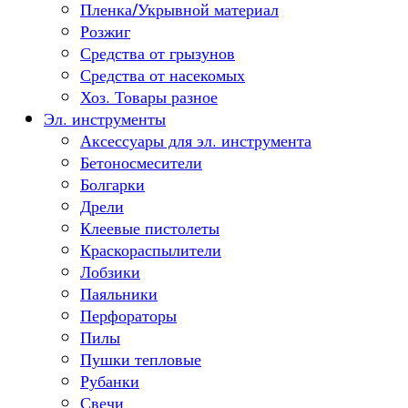
Пленка/Укрывной материал
Розжиг
Средства от грызунов
Средства от насекомых
Хоз. Товары разное
Эл. инструменты
Аксессуары для эл. инструмента
Бетоносмесители
Болгарки
Дрели
Клеевые пистолеты
Краскораспылители
Лобзики
Паяльники
Перфораторы
Пилы
Пушки тепловые
Рубанки
Свечи