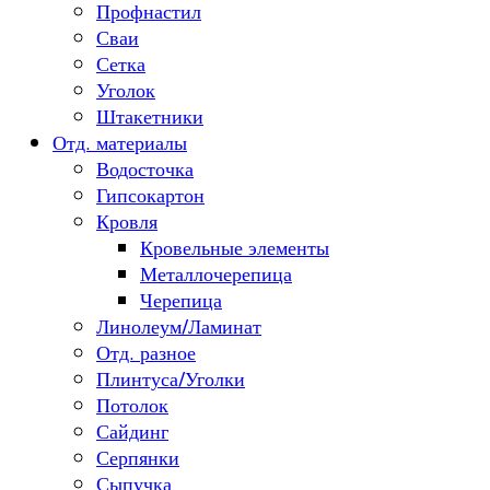
Профнастил
Сваи
Сетка
Уголок
Штакетники
Отд. материалы
Водосточка
Гипсокартон
Кровля
Кровельные элементы
Металлочерепица
Черепица
Линолеум/Ламинат
Отд. разное
Плинтуса/Уголки
Потолок
Сайдинг
Серпянки
Сыпучка