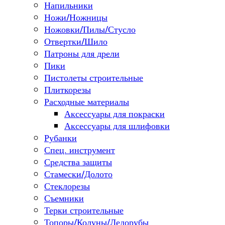
Напильники
Ножи/Ножницы
Ножовки/Пилы/Стусло
Отвертки/Шило
Патроны для дрели
Пики
Пистолеты строительные
Плиткорезы
Расходные материалы
Аксессуары для покраски
Аксессуары для шлифовки
Рубанки
Спец. инструмент
Средства защиты
Стамески/Долото
Стеклорезы
Съемники
Терки строительные
Топоры/Колуны/Ледорубы