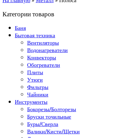
На главную
»
Металл
»
Полоса
Категории товаров
Баня
Бытовая техника
Вентиляторы
Водонагреватели
Конвекторы
Обогреватели
Плиты
Утюги
Фильтры
Чайники
Инструменты
Бокорезы/Болторезы
Бруски точильные
Буры/Сверла
Валики/Кисти/Щетки