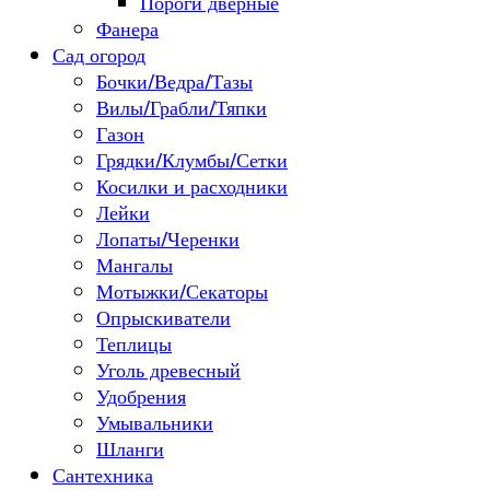
Пороги дверные
Фанера
Сад огород
Бочки/Ведра/Тазы
Вилы/Грабли/Тяпки
Газон
Грядки/Клумбы/Сетки
Косилки и расходники
Лейки
Лопаты/Черенки
Мангалы
Мотыжки/Секаторы
Опрыскиватели
Теплицы
Уголь древесный
Удобрения
Умывальники
Шланги
Сантехника