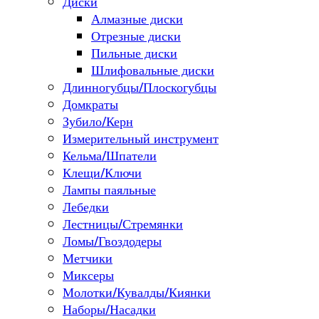
Диски
Алмазные диски
Отрезные диски
Пильные диски
Шлифовальные диски
Длинногубцы/Плоскогубцы
Домкраты
Зубило/Керн
Измерительный инструмент
Кельма/Шпатели
Клещи/Ключи
Лампы паяльные
Лебедки
Лестницы/Стремянки
Ломы/Гвоздодеры
Метчики
Миксеры
Молотки/Кувалды/Киянки
Наборы/Насадки