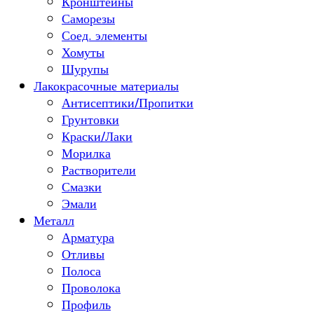
Кронштейны
Саморезы
Соед. элементы
Хомуты
Шурупы
Лакокрасочные материалы
Антисептики/Пропитки
Грунтовки
Краски/Лаки
Морилка
Растворители
Смазки
Эмали
Металл
Арматура
Отливы
Полоса
Проволока
Профиль