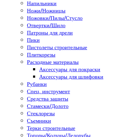
Напильники
Ножи/Ножницы
Ножовки/Пилы/Стусло
Отвертки/Шило
Патроны для дрели
Пики
Пистолеты строительные
Плиткорезы
Расходные материалы
Аксессуары для покраски
Аксессуары для шлифовки
Рубанки
Спец. инструмент
Средства защиты
Стамески/Долото
Стеклорезы
Съемники
Терки строительные
Топоры/Колуны/Ледорубы