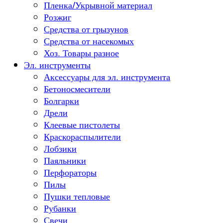
Пленка/Укрывной материал
Розжиг
Средства от грызунов
Средства от насекомых
Хоз. Товары разное
Эл. инструменты
Аксессуары для эл. инструмента
Бетоносмесители
Болгарки
Дрели
Клеевые пистолеты
Краскораспылители
Лобзики
Паяльники
Перфораторы
Пилы
Пушки тепловые
Рубанки
Свечи