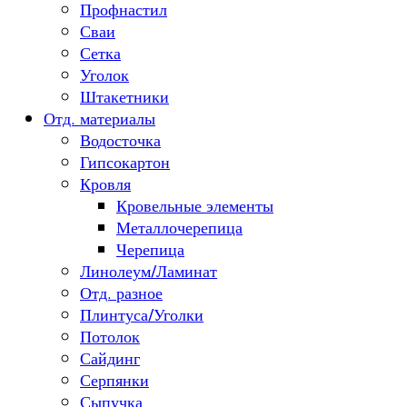
Профнастил
Сваи
Сетка
Уголок
Штакетники
Отд. материалы
Водосточка
Гипсокартон
Кровля
Кровельные элементы
Металлочерепица
Черепица
Линолеум/Ламинат
Отд. разное
Плинтуса/Уголки
Потолок
Сайдинг
Серпянки
Сыпучка