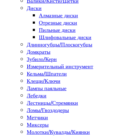
Валики/Кисти/Щетки
Диски
Алмазные диски
Отрезные диски
Пильные диски
Шлифовальные диски
Длинногубцы/Плоскогубцы
Домкраты
Зубило/Керн
Измерительный инструмент
Кельма/Шпатели
Клещи/Ключи
Лампы паяльные
Лебедки
Лестницы/Стремянки
Ломы/Гвоздодеры
Метчики
Миксеры
Молотки/Кувалды/Киянки