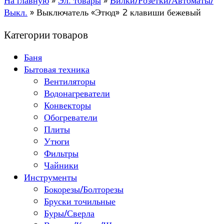
На главную
»
Эл. товары
»
Вилки/Розетки/Автоматы/
Выкл.
»
Выключатель «Этюд» 2 клавиши бежевый
Категории товаров
Баня
Бытовая техника
Вентиляторы
Водонагреватели
Конвекторы
Обогреватели
Плиты
Утюги
Фильтры
Чайники
Инструменты
Бокорезы/Болторезы
Бруски точильные
Буры/Сверла