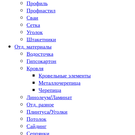
Профиль
Профнастил
Сваи
Сетка
Уголок
Штакетники
Отд. материалы
Водосточка
Гипсокартон
Кровля
Кровельные элементы
Металлочерепица
Черепица
Линолеум/Ламинат
Отд. разное
Плинтуса/Уголки
Потолок
Сайдинг
Серпянки