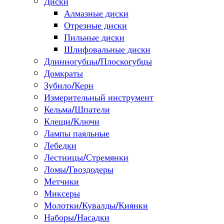
Диски
Алмазные диски
Отрезные диски
Пильные диски
Шлифовальные диски
Длинногубцы/Плоскогубцы
Домкраты
Зубило/Керн
Измерительный инструмент
Кельма/Шпатели
Клещи/Ключи
Лампы паяльные
Лебедки
Лестницы/Стремянки
Ломы/Гвоздодеры
Метчики
Миксеры
Молотки/Кувалды/Киянки
Наборы/Насадки