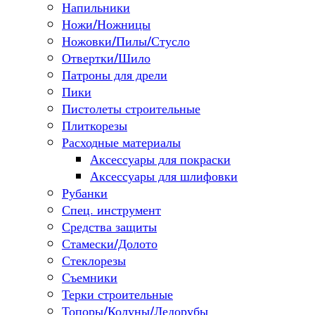
Напильники
Ножи/Ножницы
Ножовки/Пилы/Стусло
Отвертки/Шило
Патроны для дрели
Пики
Пистолеты строительные
Плиткорезы
Расходные материалы
Аксессуары для покраски
Аксессуары для шлифовки
Рубанки
Спец. инструмент
Средства защиты
Стамески/Долото
Стеклорезы
Съемники
Терки строительные
Топоры/Колуны/Ледорубы