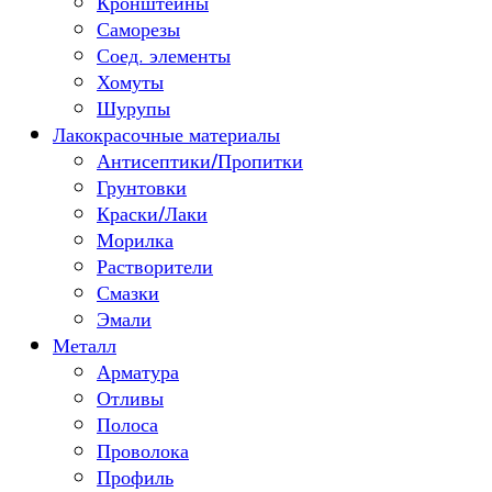
Кронштейны
Саморезы
Соед. элементы
Хомуты
Шурупы
Лакокрасочные материалы
Антисептики/Пропитки
Грунтовки
Краски/Лаки
Морилка
Растворители
Смазки
Эмали
Металл
Арматура
Отливы
Полоса
Проволока
Профиль