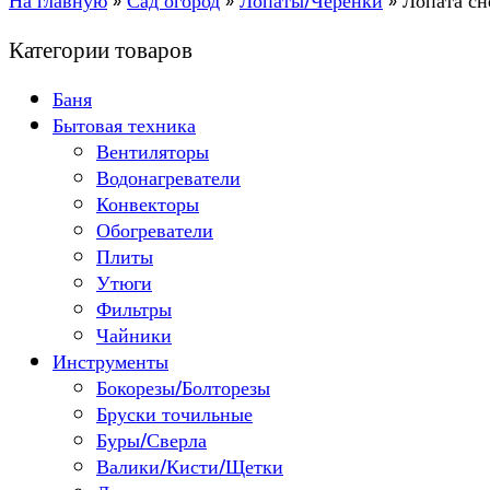
На главную
»
Сад огород
»
Лопаты/Черенки
»
Лопата с
Категории товаров
Баня
Бытовая техника
Вентиляторы
Водонагреватели
Конвекторы
Обогреватели
Плиты
Утюги
Фильтры
Чайники
Инструменты
Бокорезы/Болторезы
Бруски точильные
Буры/Сверла
Валики/Кисти/Щетки