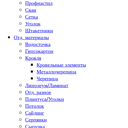
Профнастил
Сваи
Сетка
Уголок
Штакетники
Отд. материалы
Водосточка
Гипсокартон
Кровля
Кровельные элементы
Металлочерепица
Черепица
Линолеум/Ламинат
Отд. разное
Плинтуса/Уголки
Потолок
Сайдинг
Серпянки
Сыпучка